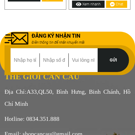
Xem nhanh
Chat
ĐĂNG KÝ NHẬN TIN
Điền thông tin để nhân khuyến mãi
THẾ GIỚI CẦN CÂU
Địa Chỉ:A33,QL50, Bình Hưng, Binh Chánh, Hồ
Chí Minh
Hotline: 0834.351.888
Email: shopcancau@gmail.com