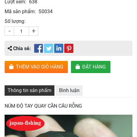
Lượt xem:
638
Mã sản phẩm:
S0034
Số lượng:
-
+
Chia sẻ:
THÊM VÀO GIỎ HÀNG
ĐẶT HÀNG
Thông tin sản phẩm
Bình luận
NÚM ĐỘ TAY QUAY CẦN CÂU RỖNG