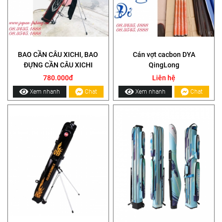
BAO CẦN CÂU XICHI, BAO
Cán vợt cacbon DYA
ĐỰNG CẦN CÂU XICHI
QingLong
780.000đ
Liên hệ
Xem nhanh
Chat
Xem nhanh
Chat