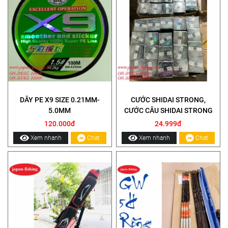
DÂY PE X9 SIZE 0.21MM-
CƯỚC SHIDAI STRONG,
5.0MM
CƯỚC CÂU SHIDAI STRONG
120.000đ
24.999đ
Xem nhanh
Chat
Xem nhanh
Chat