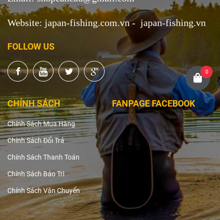
Website: japan-fishing.com.vn - japan-fishing.vn
FOLLOW US
0
CHÍNH SÁCH
FANPAGE FACEBOOK
Chính Sách Mua Hàng
Chính Sách Đổi Trả
Chính Sách Thanh Toán
Chính Sách Bảo Trì
Chính Sách Vận Chuyển