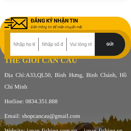
ĐĂNG KÝ NHẬN TIN
Điền thông tin để nhân khuyến mãi
THẾ GIỚI CẦN CÂU
Địa Chỉ:A33,QL50, Bình Hưng, Binh Chánh, Hồ
Chí Minh
Hotline: 0834.351.888
Email: shopcancau@gmail.com
Website: japan-fishing.com.vn - japan-fishing.vn