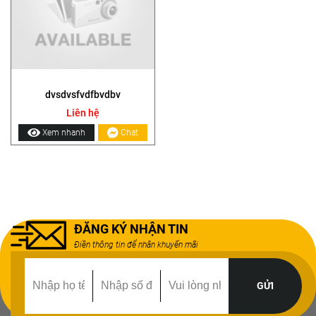
dvsdvsfvdfbvdbv
Liên hệ
Xem nhanh
Chat
ĐĂNG KÝ NHẬN TIN
Điền thông tin để nhân khuyến mãi