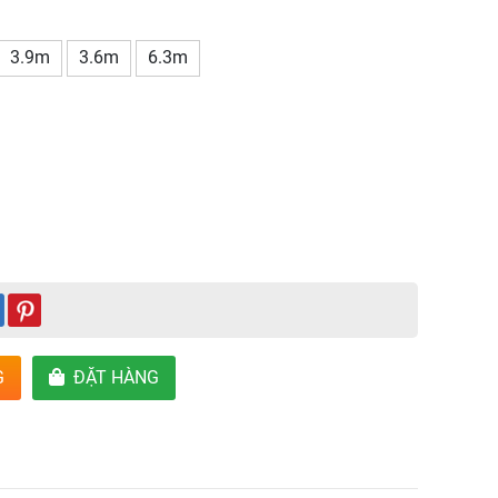
3.9m
3.6m
6.3m
G
ĐẶT HÀNG