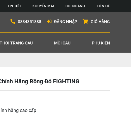
TIN TỨC
KHUYẾN MÃI
CHI NHÁNH
LIÊN HỆ
0834351888
ĐĂNG NHẬP
GIỎ HÀNG
THỜI TRANG CÂU
MỒI CÂU
PHỤ KIỆN
Chính Hãng Rồng Đỏ FIGHTING
ính hãng cao cấp