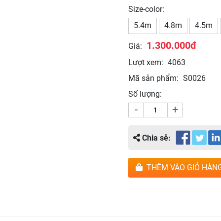
Size-color:
5.4m
4.8m
4.5m
1.300.000đ
Giá:
Lượt xem:
4063
Mã sản phẩm:
S0026
Số lượng:
-
+
Chia sẻ:
THÊM VÀO GIỎ HÀN